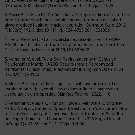
With CPM-HA20G: Clinical Experience in Korea. J Cosmet
Dermatol. 2025 Jan;24(1):e16795. doi: 10.1111/jocd.16795.
Succi IB, da Silva RT, Orofino-Costa R. Rejuvenation of periorbital
area: treatment with an injectable nonanimal non-crosslinked
glycerol added hyaluronic acid preparation. Dermatol Surg. 2012
Feb;38(2):192-8. doi: 10.1111/j.1524-4725.2011.02182.x.
Hertz-Kleptow D, et al. Facial skin revitalization with CPM®-
HA20G: an effective and safe early intervention treatment. Clin
Cosmet Investig Dermatol. 2019;12:563–572
Kerscher M, et al. Facial Skin Revitalization with Cohesive
Polydensified Matrix-HA20G: Results from a Randomized
Multicenter Clinical Study. Plast Reconstr Surg Glob Open. 2021
Dec 3;9(12):e3973
Kleine-Berger, et al. Microinjections with hyaluronic acid in
combination with glycerol: How do they influence biophysical
viscoelastic skin properties. Skin Res Technol. 2022;1-10
Kerscher M, Goldie K, Hirano C, Lowe S, Mariwalla K, Moore M,
Park JY, Sajic D, Sattler S, Spada J, Vachiramon V, Viscomi B. How
to Treat Skin Quality: A Consensus-Based Treatment Algorithm
and Expert Guidance. J Cosmet Dermatol. 2025 Sep;24 Suppl
4(Suppl 4):e70359. doi: 10.1111/jocd.70359.