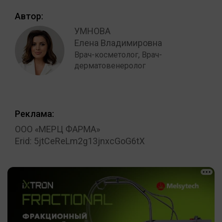
Автор:
УМНОВА
Елена Владимировна
Врач-косметолог, Врач-
дерматовенеролог
Реклама:
ООО «МЕРЦ ФАРМА»
Erid: 5jtCeReLm2g13jnxcGoG6tX