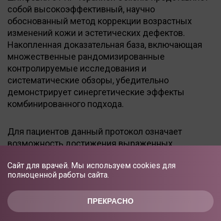
собой высокоэффективный, научно
обоснованный метод коррекции возрастных
изменений кожи и эстетических дефектов.
Накопленная доказательная база, включающая
множественные рандомизированные
контролируемые исследования и
систематические обзоры, убедительно
демонстрирует синергетические эффекты
комбинированного подхода.
Для пациентов данный протокол означает
возможность достижения выраженных
результатов омоложения при минимальном
Сайт для врачей. Мы используем cookies для
реабилитации и высоком профиле безопасности.
полноценной работы сайта.
Сокращение периода реабилитации на 30–40 % и
снижение риска осложнений делают
ПРЕКРАСНО
комбинированную терапию оптимальным
выбором для современных пациентов с