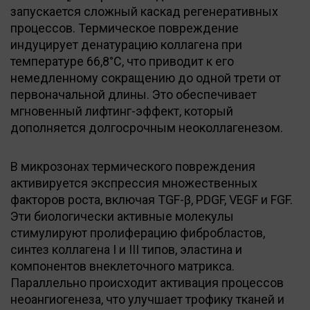
запускается сложный каскад регенеративных
процессов. Термическое повреждение
индуцирует денатурацию коллагена при
температуре 66,8°C, что приводит к его
немедленному сокращению до одной трети от
первоначальной длины. Это обеспечивает
мгновенный лифтинг-эффект, который
дополняется долгосрочным неоколлагенезом.
В микрозонах термического повреждения
активируется экспрессия множественных
факторов роста, включая TGF-β, PDGF, VEGF и FGF.
Эти биологически активные молекулы
стимулируют пролиферацию фибробластов,
синтез коллагена I и III типов, эластина и
компонентов внеклеточного матрикса.
Параллельно происходит активация процессов
неоангиогенеза, что улучшает трофику тканей и