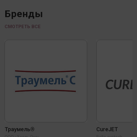
Бренды
СМОТРЕТЬ ВСЕ
Траумель®
CureJET
ООО «Хеель Рус»
Bella-systech