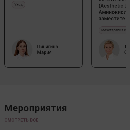
Уход
(Aesthetic De
Аминокисло
заместитель
Jalupro
Мезотерапия и б
Пинигина
Та
Мария
Ол
Мероприятия
СМОТРЕТЬ ВСЕ