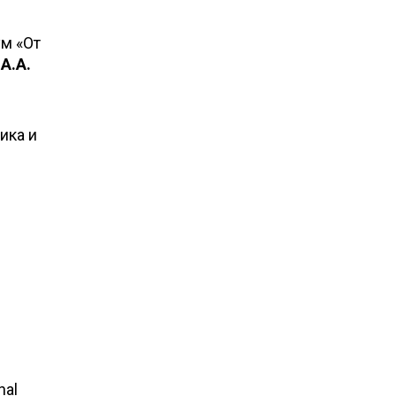
м «От
м
А.А.
ика и
ы
nal