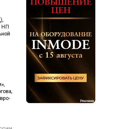
),
и НП
ьной
»,
гова,
вро-
ссии