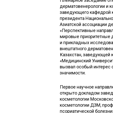
Пленарное заседание от
дерматовенерологии и к
заведующего кафедрой к
президента Национальног
Азиатской ассоциации 
«Перспективные направл
мировые приоритетные д
и прикладных исследова
внештатного дерматовен
Казахстан, заведующей 
«Медицинский Университ
вызвал особый интерес 
значимости.
Первое научное направл
открыто докладом заве
косметологии Московско
косметологии ДЗМ, про
псориатической болезни