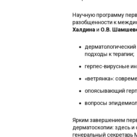
Научную программу перв
разобщенности к межди
Халдина
и
О.В. Шамшев
дерматологический 
подходы к терапии;
герпес-вирусные инф
«ветрянка»: соврем
опоясывающий герпе
вопросы эпидемиоло
Ярким завершением перв
дерматоскопии: здесь и
генеральный секретарь 