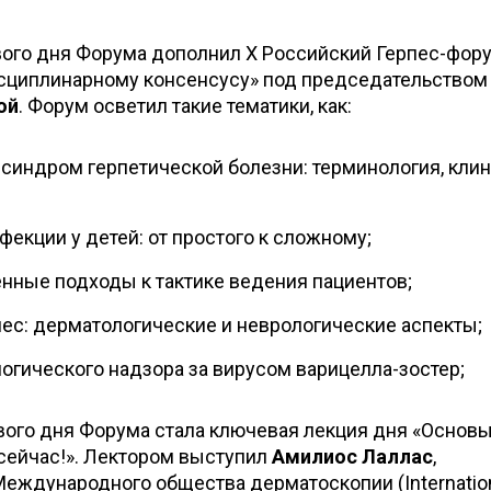
ого дня Форума дополнил Х Российский Герпес-фору
сциплинарному консенсусу» под председательство
ой
. Форум осветил такие тематики, как:
синдром герпетической болезни: терминология, клин
екции у детей: от простого к сложному;
енные подходы к тактике ведения пациентов;
с: дерматологические и неврологические аспекты;
гического надзора за вирусом варицелла-зостер;
ого дня Форума стала ключевая лекция дня «Основ
 сейчас!». Лектором выступил
Амилиос Лаллас
,
Международного общества дерматоскопии (Internatio