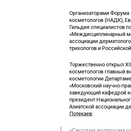
Организаторами Форума 
косметологов (НАДК), Е
Гильдия специалистов п
«Междисциплинарный мед
ассоциации дерматолого
трихологов и Российско
Торжественно открыл X
косметологов главный в
косметологии Департаме
«Московский научно-пра
заведующий кафедрой ко
президент Национального
Азиатской ассоциации д
Потекаев
:
«Сегодня вопросам с