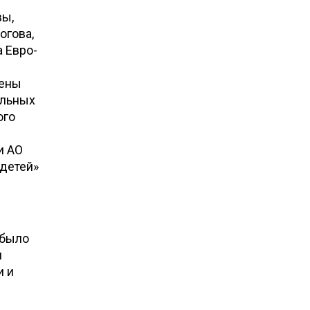
вы,
огова,
 Евро-
лены
альных
ого
и АО
детей»
 было
и
и и