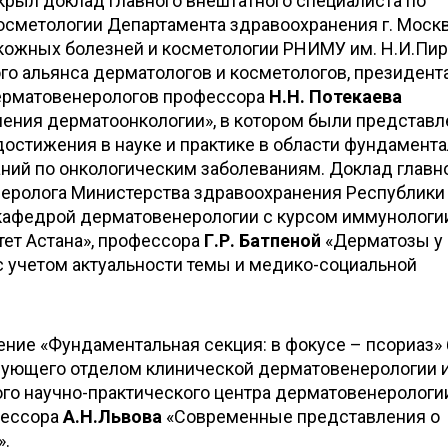
крыл доклад главного внештатного специалиста по
осметологии Департамента здравоохранения г. Моск
ожных болезней и косметологии РНИМУ им. Н.И.Пир
о альянса дерматологов и косметологов, президента
дерматовенерологов профессора
Н.Н. Потекаева
ения дерматоонкологии», в котором были представ
остижения в науке и практике в области фундамент
ний по онкологическим заболеваниям. Доклад главн
еролога Министерства здравоохранения Республики
кафедрой дерматовенерологии с курсом иммунологи
ет Астана», профессора
Г.Р. Батпеной
«Дерматозы у 
с учетом актуальности темы и медико-социальной
ение «Фундаментальная секция: в фокусе – псориаз»
дующего отделом клинической дерматовенерологии 
го научно-практического центра дерматовенерологи
фессора
А.Н.Львова
«Современные представления о
».