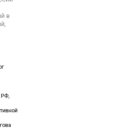
й в
й,
ог
 РФ,
ктивной
гова