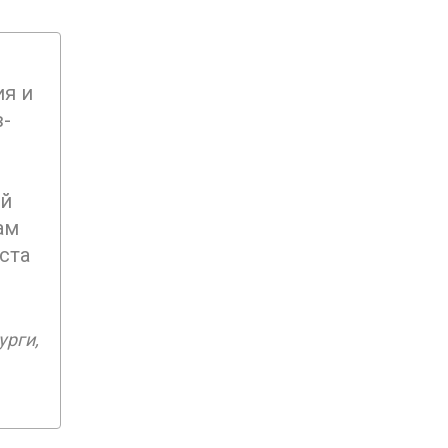
ия и
в-
ой
ам
ста
урги,