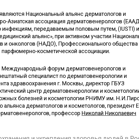
являются Национальный альянс дерматологов и
вро-Азиатская ассоциация дерматовенерологов (ЕААД
о инфекциям, передаваемым половым путем, (IUSTI) 
ицинский альянс», при активном участии Национал
в и онкологов (НАДО), Профессионального общества
й парфюмерно-косметической ассоциации.
II Международный форум дерматовенерологов и
нештатный специалист по дерматовенерологии и
нта здравоохранения г. Москвы, директор ГБУЗ
ктический центр дерматовенерологии и косметологии
жных болезней и косметологии РНИМУ им. Н.И.Пиро
 альянса дерматологов и косметологов, президент Е
ерматовенерологов, профессор
Николай Николаевич
охранения и укрепления здоровья людей в Ро