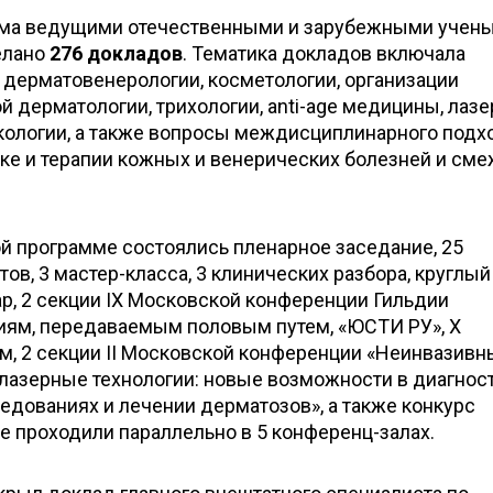
ума ведущими отечественными и зарубежными учен
елано
276 докладов
. Тематика докладов включала
дерматовенерологии, косметологии, организации
й дерматологии, трихологии, anti-age медицины, лазе
кологии, а также вопросы междисциплинарного подх
ике и терапии кожных и венерических болезней и см
й программе состоялись пленарное заседание, 25
ов, 3 мастер-класса, 3 клинических разбора, круглый 
р, 2 секции IX Московской конференции Гильдии
иям, передаваемым половым путем, «ЮСТИ РУ», Х
м, 2 секции II Московской конференции «Неинвазивн
лазерные технологии: новые возможности в диагност
едованиях и лечении дерматозов», а также конкурс
е проходили параллельно в 5 конференц-залах.