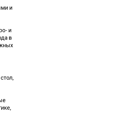
ыми и
ро- и
ода в
ежных
стол,
ые
ике,