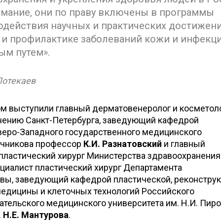
имание, они по праву включены в программы
действия научных и практических достижени
и и профилактике заболеваний кожи и инфекци
ым путем».
Потекаев
м выступили главный дерматовенеролог и косметол
нению Санкт-Петербурга, заведующий кафедрой
еро-Западного государственного медицинского
Мечникова профессор
К.И. Разнатовский
и главный
пластический хирург Министерства здравоохранения
циалист пластический хирург Департамента
квы, заведующий кафедрой пластической, реконстру
медицины и клеточных технологий Российского
тельского медицинского университета им. Н.И. Пиро
.
Н.Е. Мантурова
.