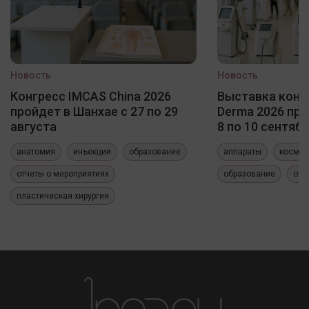
Новость
Новость
Конгресс IMCAS China 2026
Выставка конф
пройдет в Шанхае с 27 по 29
Derma 2026 про
августа
8 по 10 сентяб
анатомия
инъекции
образование
аппараты
космет
отчеты о мероприятиях
образование
отч
пластическая хирургия