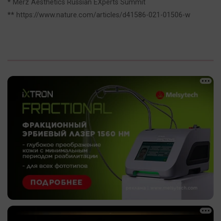
*
Merz Aesthetics Russian EXperts Summit
**
https://www.nature.com/articles/d41586-021-01506-w