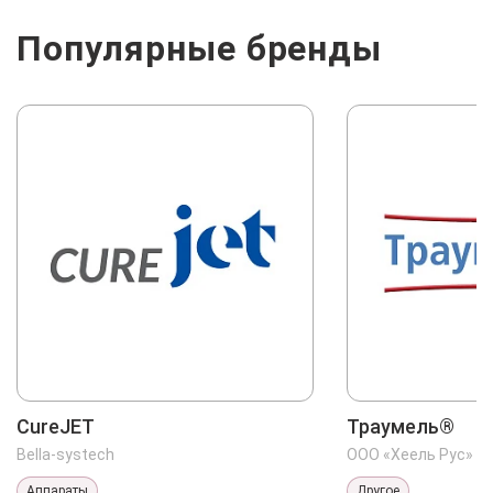
Популярные бренды
CureJET
Траумель®
Bella-systech
ООО «Хеель Рус»
Аппараты
Другое