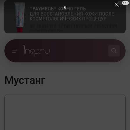
6
Мустанг