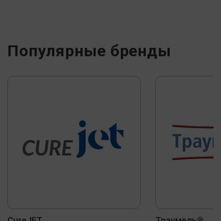
Популярные бренды
CureJET
Траумель®