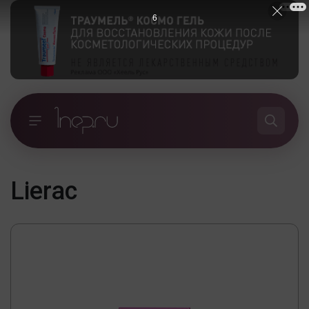
5
Lierac