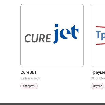
CureJET
Траум
Bella-systech
ООО «Хее
Аппараты
Другое