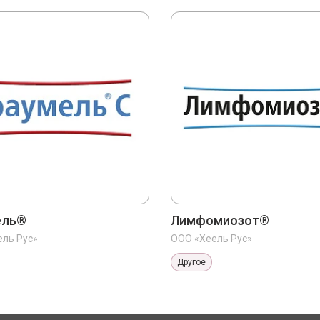
ель®
Лимфомиозот®
ль Рус»
ООО «Хеель Рус»
Другое