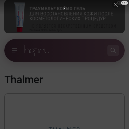
6
Thalmer