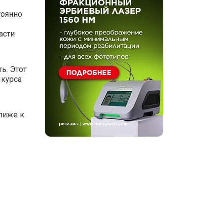
тоянно
асти
ь. Этот
 курса
лиже к