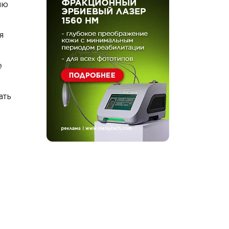
ию
я
е
ать