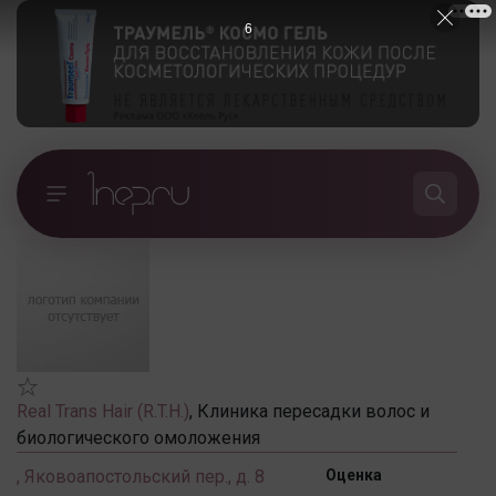
6
Real Trans Hair (R.T.H.)
, Клиника пересадки волос и
биологического омоложения
,
Яковоапостольский пер., д. 8
Оценка