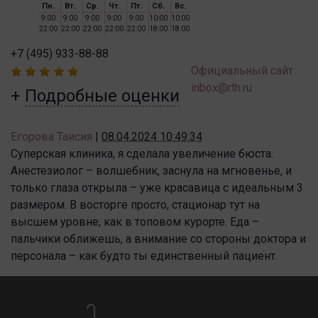
Пн.
Вт.
Ср.
Чт.
Пт.
Сб.
Вс.
9:00
9:00
9:00
9:00
9:00
10:00
10:00
22:00
22:00
22:00
22:00
22:00
18:00
18:00
+7 (495) 933-88-88
Официальный сайт
inbox@rth.ru
Подробные оценки
Егорова Таисия
|
08.04.2024 10:49:34
Суперская клиника, я сделала увеличение бюста.
Анестезиолог – волшебник, заснула на мгновенье, и
только глаза открыла – уже красавица с идеальным 3
размером. В восторге просто, стационар тут на
высшем уровне, как в топовом курорте. Еда –
пальчики оближешь, а внимание со стороны доктора и
персонала – как будто ты единственный пациент.