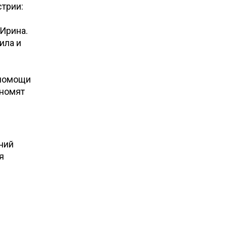
трии:
 Ирина.
ила и
 помощи
ономят
ний
я