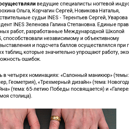
 осуществляли
ведущие специалисты ногтевой индус
рохина Ольга, Корчагин Сергей, Новикова Наталья,
твительные судьи INES - Терентьев Сергей, Уварова
дент INES Зеленова Галина Степановна. Единые прав
сных работ, разработанные Международной Школой
S, способствовали независимому и объективному
 выставления и подсчета баллов осуществлялся при
х таблиц, которые значительно упрощают работу, эк
ожность ошибок.
ь в четырех номинациях: «Салонный маникюр» (темы:
ер, Геометрия), «Трехмерный дизайн» (тема: Новогод
айна» (тема: 65-летию Победы посвящается) и «Галере
моя столица).