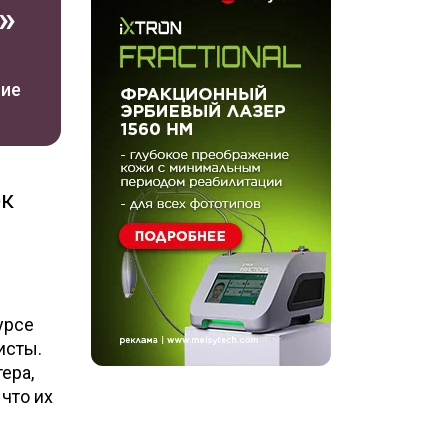
»
ние
ок
урсе
исты.
ера,
что их