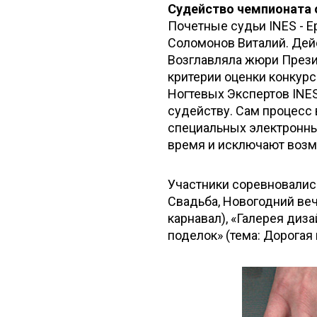
Судейство чемпионата
Почетные судьи INES - Е
Соломонов Виталий. Дейс
Возглавляла жюри Прези
критерии оценки конкур
Ногтевых Экспертов INE
судейству. Сам процесс
специальных электронны
время и исключают возм
Участники соревновалис
Свадьба, Новогодний веч
карнавал), «Галерея диз
поделок» (тема: Дорогая 