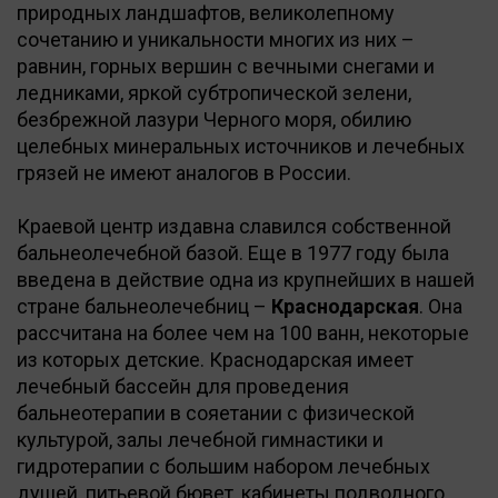
природных ландшафтов, великолепному
сочетанию и уникальности многих из них –
равнин, горных вершин с вечными снегами и
ледниками, яркой субтропической зелени,
безбрежной лазури Черного моря, обилию
целебных минеральных источников и лечебных
грязей не имеют аналогов в России.
Краевой центр издавна славился собственной
бальнеолечебной базой. Еще в 1977 году была
введена в действие одна из крупнейших в нашей
стране бальнеолечебниц –
Краснодарская
. Она
рассчитана на более чем на 100 ванн, некоторые
из которых детские. Краснодарская имеет
лечебный бассейн для проведения
бальнеотерапии в сояетании с физической
культурой, залы лечебной гимнастики и
гидротерапии с большим набором лечебных
душей, питьевой бювет, кабинеты подводного