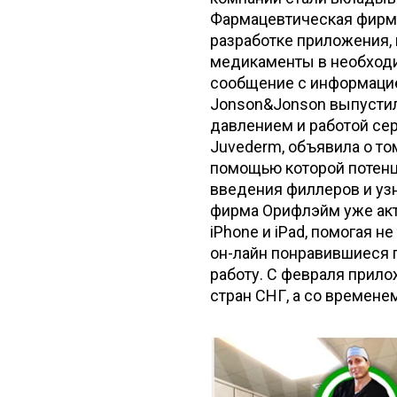
Фармацевтическая фирма
разработке приложения,
медикаменты в необходи
сообщение с информацие
Jonson&Jonson выпустил 
давлением и работой се
Juvederm, объявила о то
помощью которой потенц
введения филлеров и уз
фирма Орифлэйм уже ак
iPhone и iPad, помогая н
он-лайн понравившиеся п
работу. С февраля прил
стран СНГ, а со времене