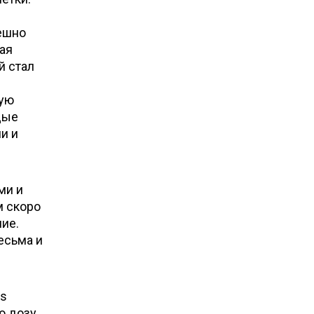
пешно
гая
й стал
ную
дые
и и
ми и
м скоро
ие.
есьма и
es
ю дозу