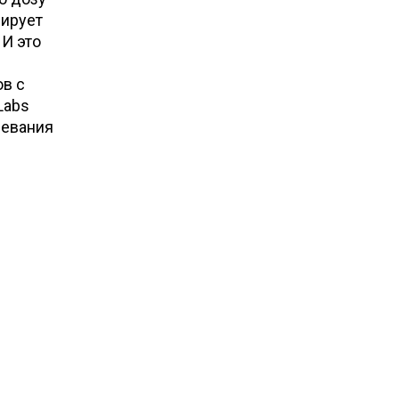
ирует
 И это
ов с
Labs
левания