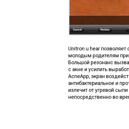
Unitron u hear позволяет
молодым родителям причи
Большой резонанс вызв
с акне и усилить выработ
AcneApp, экран воздейст
антибактериальное и про
излечит от угревой сыпи
непосредственно во вре