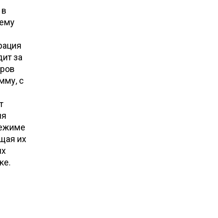
 в
 ему
рация
дит за
еров
мму, с
т
ля
режиме
щая их
их
ке.