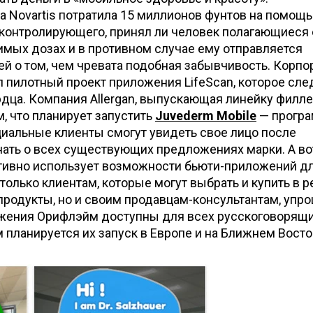
 Novartis потратила 15 миллионов фунтов на помощь
 контролирующего, принял ли человек полагающиеся
мых дозах и в противном случае ему отправляется
й о том, чем чревата подобная забывчивость. Корпо
пилотный проект приложения LifeScan, которое сле
рдца. Компания Allergan, выпускающая линейку филл
м, что планирует запустить
Juvederm Mobile
— програ
иальные клиенты смогут увидеть свое лицо после
нать о всех существующих предложениях марки. А во
тивно использует возможности бьюти-приложений д
е только клиентам, которые могут выбрать и купить в 
родукты, но и своим продавцам-консультантам, упро
ожения Орифлэйм доступны для всех русскоговорящ
м планируется их запуск в Европе и на Ближнем Восто