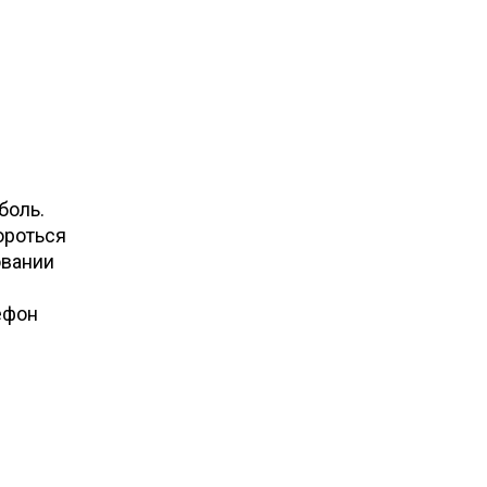
боль.
ороться
овании
ефон