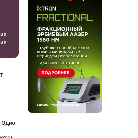
рия
ние
т
. Одно
етки.