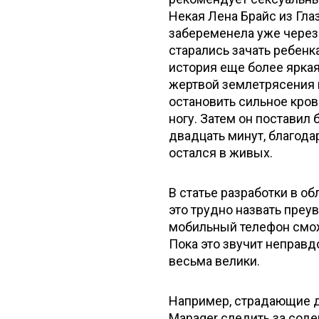
Некая Лена Брайс из Гл
забеременела уже через 
старались зачать ребенк
история еще более яркая
жертвой землетрясения н
остановить сильное кро
ногу. Затем он поставил
двадцать минут, благода
остался в живых.
В статье разработки в 
это трудно назвать преу
мобильный телефон сможе
Пока это звучит неправ
весьма велики.
Например, страдающие д
Manager следить за сод