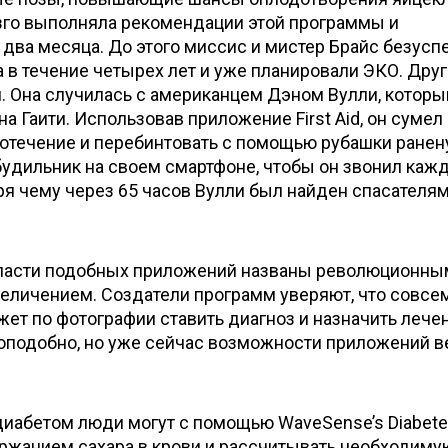
азго выполняла рекомендации этой программы и
два месяца. До этого миссис и мистер Брайс безус
а в течение четырех лет и уже планировали ЭКО. Дру
. Она случилась с американцем Дэном Вулли, которы
а Гаити. Использовав приложение First Aid, он сумел
вотечение и перебинтовать с помощью рубашки ране
 будильник на своем смартфоне, чтобы он звонил каж
ря чему через 65 часов Вулли был найден спасателям
области подобных приложений названы революционны
величением. Создатели программ уверяют, что совсе
т по фотографии ставить диагноз и назначить лечен
доподобно, но уже сейчас возможности приложений в
иабетом люди могут с помощью WaveSense’s Diabet
ержанием сахара в крови и рассчитывать необходиму