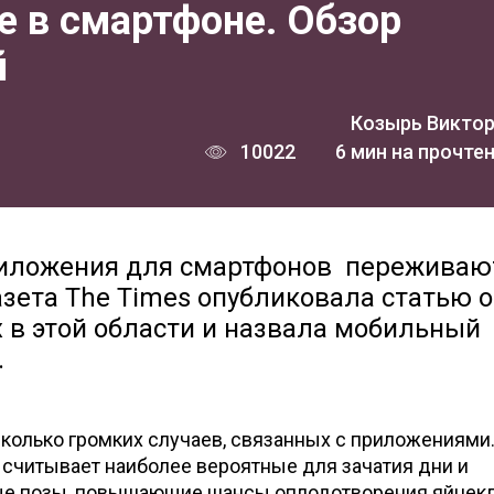
е в смартфоне. Обзор
й
Козырь Викто
10022
6 мин на прочте
приложения для смартфонов переживаю
азета The Times опубликовала статью о
 в этой области и назвала мобильный
.
сколько громких случаев, связанных с приложениями
 - высчитывает наиболее вероятные для зачатия дни и
ые позы, повышающие шансы оплодотворения яйцекл