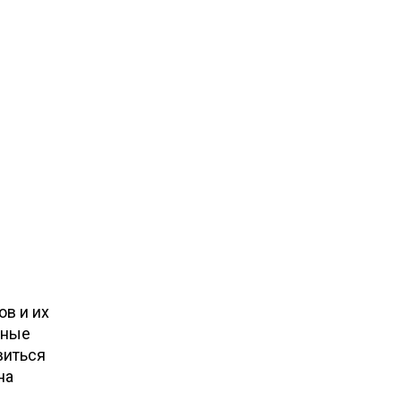
в и их
тные
виться
на