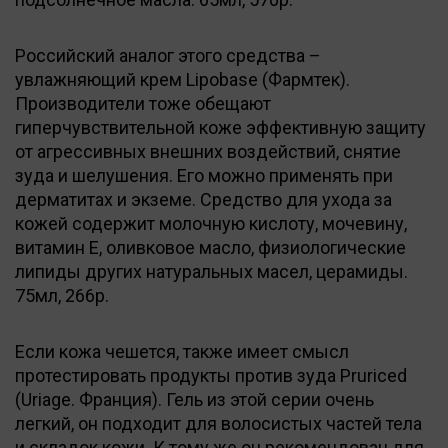
Российский аналог этого средства –
увлажняющий крем Lipobase (Фармтек).
Производители тоже обещают
гиперчувствительной коже эффективную защиту
от агрессивных внешних воздействий, снятие
зуда и шелушения. Его можно применять при
дерматитах и экземе. Средство для ухода за
кожей содержит молочную кислоту, мочевину,
витамин Е, оливковое масло, физиологические
липиды других натуральных масел, церамиды.
75мл, 266р.
Если кожа чешется, также имеет смысл
протестировать продукты против зуда Pruriced
(Uriage. Франция). Гель из этой серии очень
легкий, он подходит для волосистых частей тела
и складок кожи. К тому же он рекомендован для