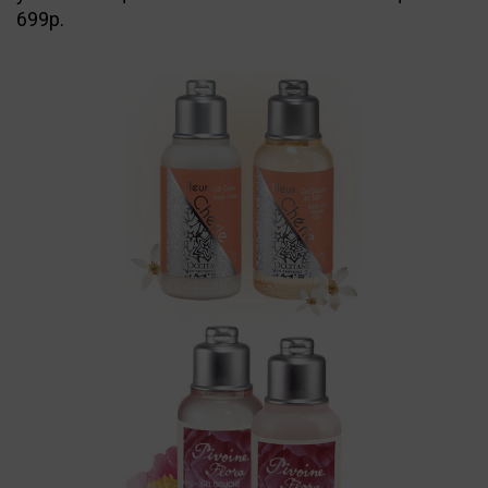
699р.