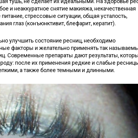
шая тушь, не сделает их идеальными. На здоровье ре
бое и неаккуратное снятие макияжа, некачественная
 питание, стрессовые ситуации, общая усталость,
ния глаз (конъюнктивит, блефарит, кератит).
ьно улучшить состояние ресниц, необходимо
ные факторы и желательно применять так называем
иц. Современные препараты дают результаты, котор
ироду: после их применения редкие и слабые ресниц
епкими, а также более темными и длинными.