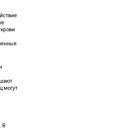
ействие
ые
 крови
бменные
и
чшают
ц могут
. В