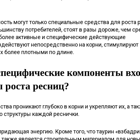
ность могут только специальные средства для роста 
шинству потребителей, стоят в разы дороже, чем ср
 более активные и специфические действующие
здействуют непосредственно на корни, стимулируют 
х более плотными по длине.
специфические компоненты вх
 роста ресниц?
ства проникают глубоко в корни и укрепляют их, а та
 структуры каждой реснички.
придающая энергию. Кроме того, что таурин «взбадри
он также является строительным материалом для нов