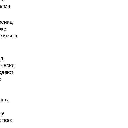
ными.
есниц.
оже
кими, а
ля
ически
уждают
о
оста
не
ствах