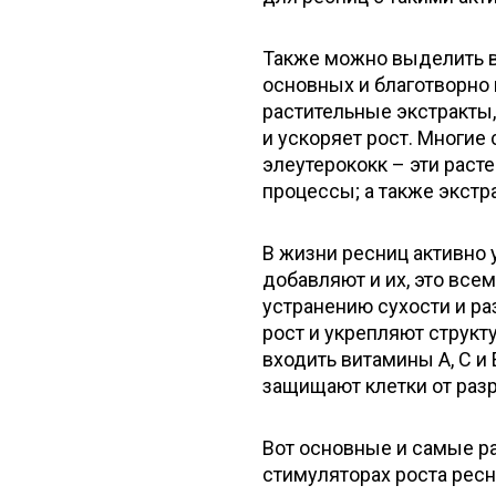
Также можно выделить в
основных и благотворно 
растительные экстракты,
и ускоряет рост. Многие
элеутерококк – эти рас
процессы; а также экстр
В жизни ресниц активно 
добавляют и их, это все
устранению сухости и р
рост и укрепляют структ
входить витамины А, С и
защищают клетки от раз
Вот основные и самые р
стимуляторах роста ресн