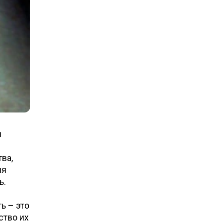
я
ва,
ля
ь.
ь – это
ство их