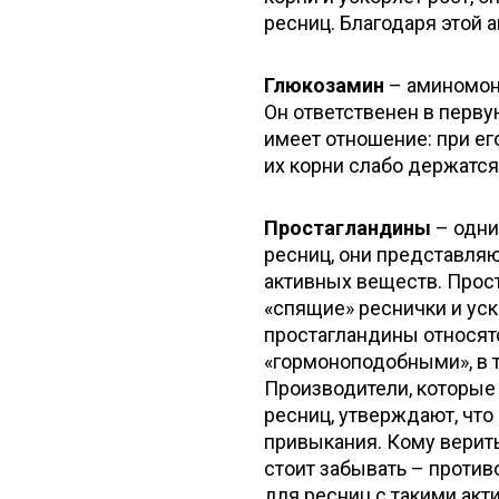
ресниц. Благодаря этой
Глюкозамин
– аминомоно
Он ответственен в перву
имеет отношение: при ег
их корни слабо держатся
Простагландины
– одни
ресниц, они представля
активных веществ. Прос
«спящие» реснички и уск
простагландины относятс
«гормоноподобными», в т
Производители, которые
ресниц, утверждают, что
привыкания. Кому верить
стоит забывать – против
для ресниц с такими ак