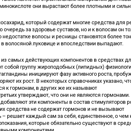
 аминокислоте они вырастают более плотными и силь
сахарид, который содержат многие средства для р
ю очередь за здоровье суставов, но и к волосам он т
о недостатке волосы и ресницы становятся более тон
 в волосяной луковице и впоследствии выпадают.
 из самых действующих компонентов в средствах д
ют собой группу жироподобных (липидных) физиолог
тагландины инициируют фазу активного роста, проб
оряют их рост. В некоторых справочниках указано, чт
я к гормонам, в других же их называют
ретьих утверждают, что они не являются гормонами.
 добавляют эти компоненты в состав стимуляторов р
 их средства не содержат гормонов и не вызывают
 – решает каждый сам за себя, единственное, о чем 
опоказания, которые обязательно существуют в сред
тивными компонентами.