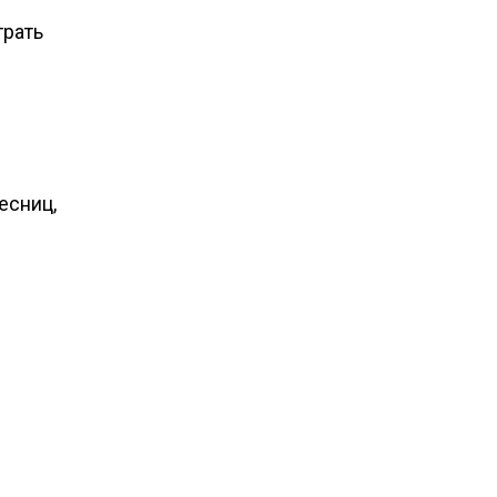
грать
есниц,