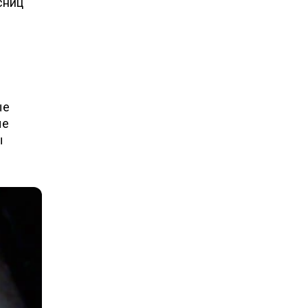
сниц
ые
ые
ы