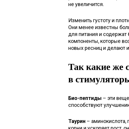
не увеличится.
Изменить густоту и плот
Они менее известны боль
для питания и содержат
компоненты, которые во
новых ресниц и делают и
Так какие же 
в стимуляторы
Био-пептиды
– эти веще
способствуют улучшению
Таурин
– аминокислота, 
корни и ускоряет рост, 