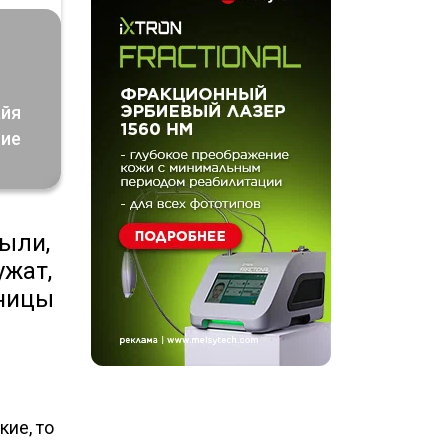
айя
ние
ыли,
ужат,
сницы
кие, то