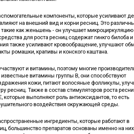
спомогательные компоненты, которые усиливают д
влияют на внешний вид и корни ресниц. Это различн
 такие как женьшень - он улучшает микроциркуляцию
 средства для роста ресниц содержат гинкго билоба и
тения также усиливают кровообращение, улучшают о
акты ромашки, крапивы и конского каштана.
участвуют и витамины, поэтому многие производител
м известные витамины группы В, они способствуют
аздражения кожи, питают волосяные фолликулы, улу
уру ресниц. Также в состав стимуляторов роста ресни
 Е, которые выполняют роль антиоксидантов, то есть
рушительного воздействия окружающей среды.
аспространенные ингредиенты, которые работают в
иц, большинство препаратов основаны именно на них