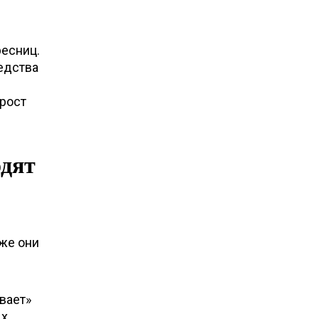
ресниц.
едства
рост
одят
кже они
вает»
ых