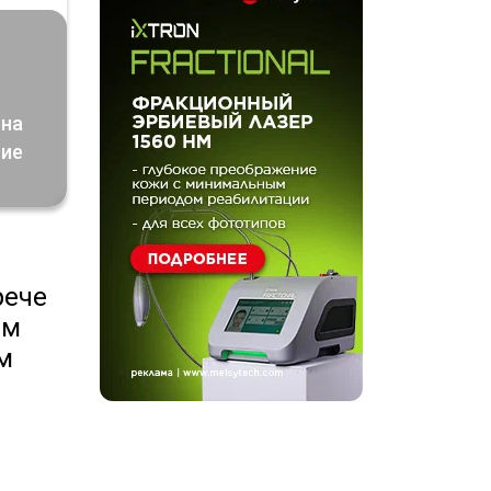
ена
ние
рече
юм
м