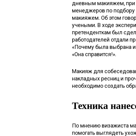
дневным макияжем, при 
менеджеров по подбору 
макияжем. Об этом гово
учеными. В ходе экспер
претенденткам был сдела
работодателей отдали п
«Почему была выбрана им
«Она справится!».
Макияж для собеседовани
накладных ресниц и про
необходимо создать обр
Техника нанес
По мнению визажиста ма
помогать выглядеть ухож