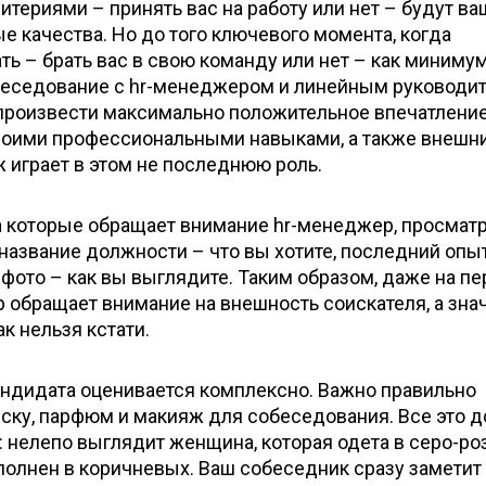
итериями – принять вас на работу или нет – будут ва
ые качества. Но до того ключевого момента, когда
ть – брать вас в свою команду или нет – как миниму
еседование с hr-менеджером и линейным руководит
произвести максимально положительное впечатление
воими профессиональными навыками, а также внешн
 играет в этом не последнюю роль.
а которые обращает внимание hr-менеджер, просмат
название должности – что вы хотите, последний опы
 фото – как вы выглядите. Таким образом, даже на п
р обращает внимание на внешность соискателя, а знач
к нельзя кстати.
андидата оценивается комплексно. Важно правильно
еску, парфюм и макияж для собеседования. Все это 
 нелепо выглядит женщина, которая одета в серо-р
ыполнен в коричневых. Ваш собеседник сразу заметит