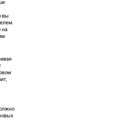
ши
м вы
елем.
 на
им
ривая
т
ервом
ит,
должно
озовых