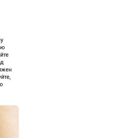
му
ью
уйте
од
олжен
йте,
го