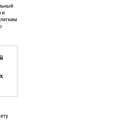
ильный
 и
 легким
о
й
х
вету