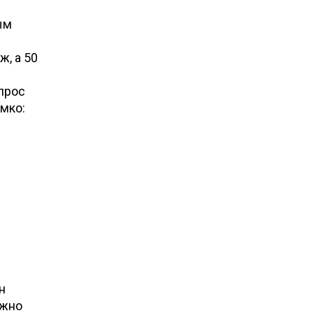
ым
, а 50
прос
мко:
н
ужно