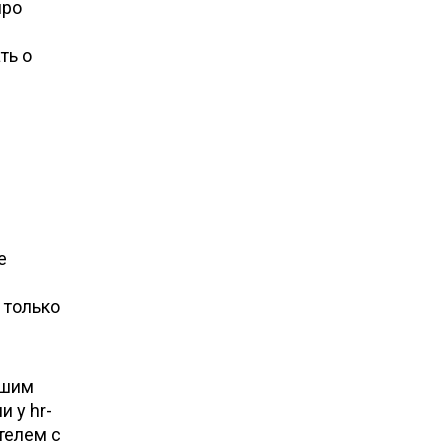
про
ть о
е
 только
ошим
 у hr-
телем с