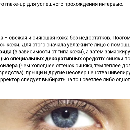
го make-up для успешного прохождения интервью.
а – свежая и сияющая кожа без недостатков. Поэто
он кожи. Для этого сначала увлажните лицо с помощ
юида
(в зависимости от типа кожи), а затем замаскир
ощью
специальных декоративных средств
: синяки п
силера
(чем холоднее оттенок синяка, тем теплее д
средства); прыщи и другие несовершенства нивелиру
рректор следует выбирать на тон светлее либо одно