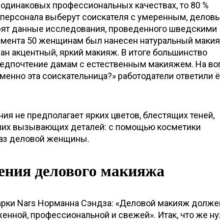
одинаковых профессиональных качествах, то 80 %
персонала выберут соискателя с умеренным, делов
рят данные исследования, проведенного шведскими
имента 50 женщинам был нанесен натуральный макияж
н акцентный, яркий макияж. В итоге большинство
редпочтение дамам с естественным макияжем. На во
енно эта соискательница?» работодатели ответили ё
я не предполагает ярких цветов, блестящих теней,
чих вызывающих деталей: с помощью косметики
аз деловой женщины.
ения делового макияжа
рки Nars Норманна Сэндза: «Деловой макияж долже
енной, профессиональной и свежей». Итак, что же н