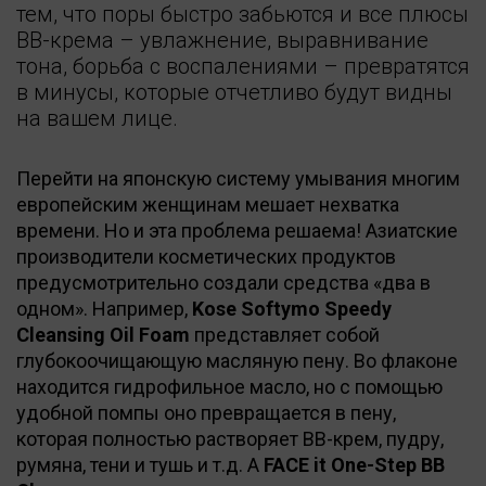
тем, что поры быстро забьются и все плюсы
BB-крема – увлажнение, выравнивание
тона, борьба с воспалениями – превратятся
в минусы, которые отчетливо будут видны
на вашем лице.
Перейти на японскую систему умывания многим
европейским женщинам мешает нехватка
времени. Но и эта проблема решаема! Азиатские
производители косметических продуктов
предусмотрительно создали средства «два в
одном». Например,
Kose Softymo Speedy
Cleansing Oil Foam
представляет собой
глубокоочищающую масляную пену. Во флаконе
находится гидрофильное масло, но с помощью
удобной помпы оно превращается в пену,
которая полностью растворяет BB-крем, пудру,
румяна, тени и тушь и т.д. А
FACE it One-Step BB