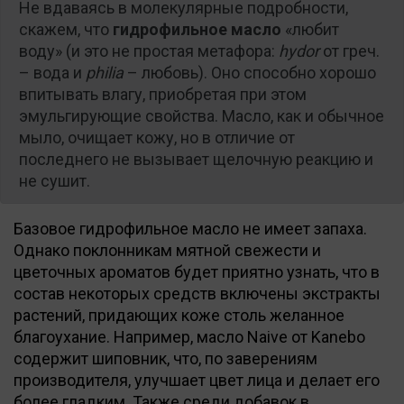
Не вдаваясь в молекулярные подробности,
скажем, что
гидрофильное масло
«любит
воду» (и это не простая метафора:
hydor
от греч.
– вода и
philia
– любовь). Оно способно хорошо
впитывать влагу, приобретая при этом
эмульгирующие свойства. Масло, как и обычное
мыло, очищает кожу, но в отличие от
последнего не вызывает щелочную реакцию и
не сушит.
Базовое гидрофильное масло не имеет запаха.
Однако поклонникам мятной свежести и
цветочных ароматов будет приятно узнать, что в
состав некоторых средств включены экстракты
растений, придающих коже столь желанное
благоухание. Например, масло Naive от Kanebo
содержит шиповник, что, по заверениям
производителя, улучшает цвет лица и делает его
более гладким. Также среди добавок в