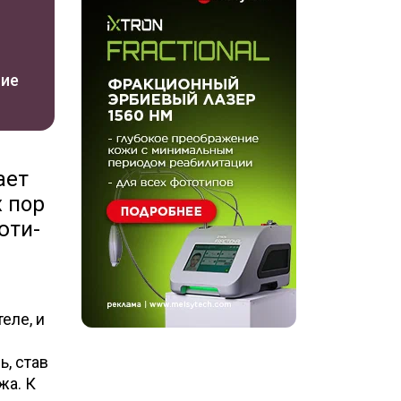
ние
ает
х пор
юти-
еле, и
ь, став
жа. К