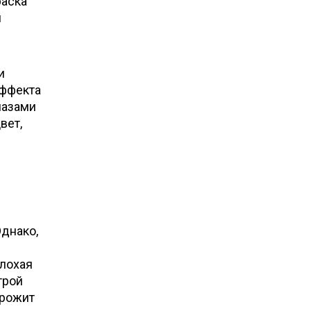
раска
н
и
эффекта
лазами
вет,
Однако,
плохая
трой
орожит