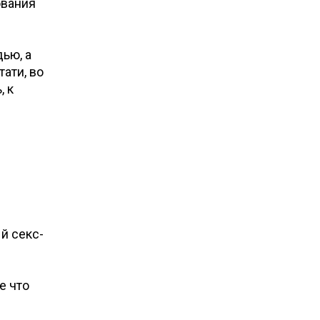
ования
ью, а
ати, во
, к
й секс-
е что