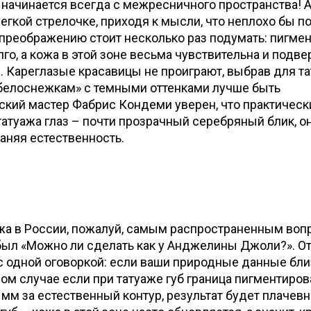
начинается всегда с межресничного пространства! 
легкой стрелочке, приходя к мысли, что неплохо бы п
к преображению стоит несколько раз подумать: пигмен
лго, а кожа в этой зоне весьма чувствительна и подв
 Кареглазые красавицы не проиграют, выбрав для т
 «белоснежкам» с темными оттенками лучше быть
кий мастер Фабрис Кондеми уверен, что практическ
атуажа глаз – почти прозрачный серебряный блик, о
раняя естественность.
ажа в России, пожалуй, самым распространенным воп
был «Можно ли сделать как у Анджелины Джоли?». От
о с одной оговоркой: если ваши природные данные бли
ом случае если при татуаже губ граница пигментиро
 мм за естественный контур, результат будет плачев