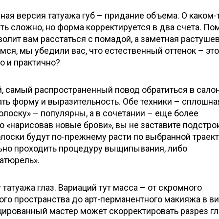
ая версия татуажа губ – придание объема. О каком-т
ть сложно, но форма корректируется в два счета. По
зволит вам расстаться с помадой, а заметная растуше
мся, мы убедили вас, что естественный оттенок – это
о и практично?
, самый распространенный повод обратиться в салон
ать форму и выразительность. Обе техники – сплошна
волоску» – популярны, а в сочетании – еще более
то «нарисовав новые брови», вы не заставите подстро
олоски будут по-прежнему расти по выбранной траект
ьно проходить процедуру выщипывания, либо
атюрель».
татуажа глаз. Вариаций тут масса – от скромного
го пространства до арт-перманентного макияжа в в
цированный мастер может скорректировать разрез гл