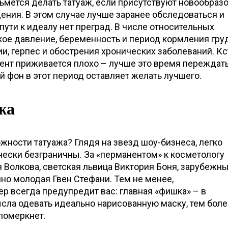
зьмется делать татуаж, если присутствуют новообраз
ения. В этом случае лучше заранее обследоваться и
пути к идеалу нет преград. В числе относительных
ое давление, беременность и период кормления груд
и, герпес и обострения хронических заболеваний. Кст
нт приживается плохо – лучше это время переждать
 фон в этот период оставляет желать лучшего.
жа
ности татуажа? Глядя на звезд шоу-бизнеса, легко
ически безграничны. За «перманентом» к косметологу
Волкова, светская львица Виктория Боня, зарубежны
но молодая Гвен Стефани. Тем не менее,
р всегда предупредит вас: главная «фишка» – в
сла одевать идеально нарисованную маску, тем боле
померкнет.