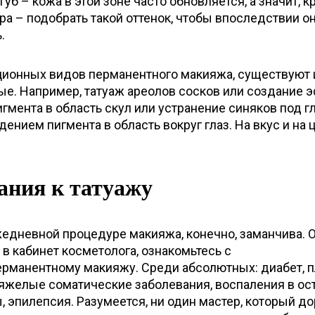
уб – кожа в этой зоне часто обновляется, а значит, к
ра – подобрать такой оттенок, чтобы впоследствии о
.
ионных видов перманентного макияжа, существуют 
ые. Например, татуаж ареолов сосков или создание 
гмента в область скул или устранение синяков под г
ением пигмента в область вокруг глаз. На вкус и на ц
ания к татуажу
едневной процедуре макияжа, конечно, заманчива. 
в кабинет косметолога, ознакомьтесь с
ерманентному макияжу. Среди абсолютных: диабет, 
тяжелые соматические заболевания, воспаления в ос
 эпилепсия. Разумеется, ни один мастер, который д