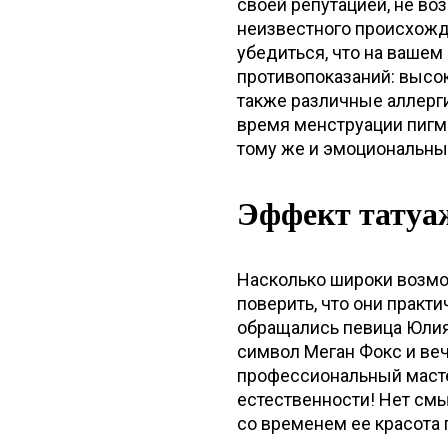
своей репутацией, не во
неизвестного происхожд
убедиться, что на вашем 
противопоказаний: высок
также различные аллерги
время менструации пигме
тому же и эмоциональный
Эффект татуа
Насколько широки возмож
поверить, что они практ
обращались певица Юлия 
символ Меган Фокс и веч
профессиональный масте
естественности! Нет смы
со временем ее красота 