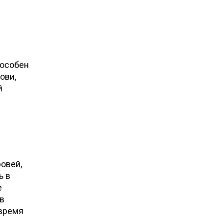
пособен
ови,
й
ровей,
ь в
е
 в
 время