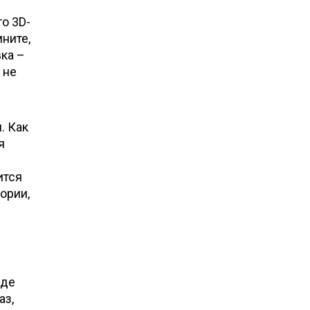
о 3D-
мните,
вка –
 не
. Как
я
ится
ории,
иде
аз,