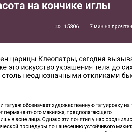
асота на кончике иглы
15806
7 мин на прочте
мен царицы Клеопатры, сегодня вызыв
е это искусство украшения тела до си
 столь неоднозначными откликами бь
 татуаж обозначает художественную татуировку на т
 от перманентного макияжа, предполагающего
шь в зоне лица. Однако эти понятия у нас сроднилис
ической процедуры по нанесению устойчивого макия