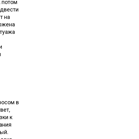
А потом
одвести
т на
ержена
атуажа
и
н
росом в
вет,
зки к
вания
ный.