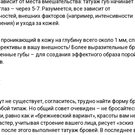
зависит от места вмешательства: татуаж губ начинает
 глаз – через 5-7. Разумеется, все зависит от
остей, внешних факторов (например, интенсивности
ения) и ухода за кожей.
, проникающий в кожу на глубину всего около 1 мм, с
ррективы в вашу внешность! Более выразительные бр
венные губы – для создания эффектного образа поро
в.
й
ут не существует, согласитесь, трудно найти форму б
бой типаж. Но общий совет очевиден – не бросайтес
и, равно как и «брежневский вариант», красоты вам н
астер, учитывая строение вашего лица, рисует «эскиз
 после этого выполняет татуаж бровей. В последнее