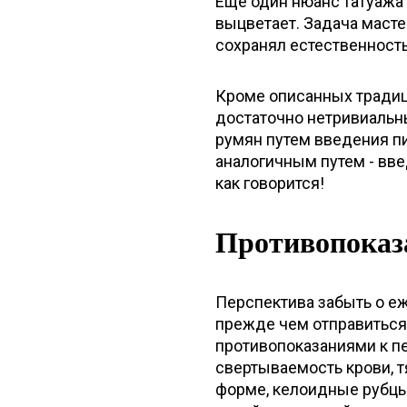
Еще один нюанс татуажа г
выцветает. Задача масте
сохранял естественность
Кроме описанных традиц
достаточно нетривиальн
румян путем введения пи
аналогичным путем - введ
как говорится!
Противопоказ
Перспектива забыть о еж
прежде чем отправиться 
противопоказаниями к п
свертываемость крови, 
форме, келоидные рубцы,