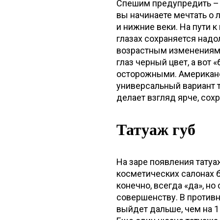
Спешим предупредить – 
вы начинаете мечтать о 
и нижние веки. На пути 
глазах сохраняется надо
возрастным изменениям.
глаз черный цвет, а вот
осторожными. Американс
универсальный вариант т
делает взгляд ярче, сох
Татуаж губ
На заре появления тату
косметических салонах 
конечно, всегда «да», н
совершенству. В противн
выйдет дальше, чем на 1