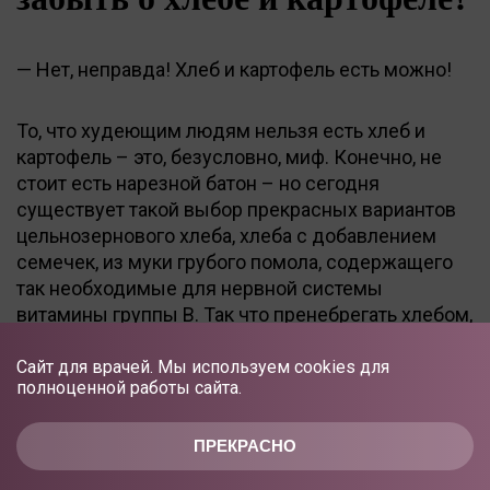
— Нет, неправда! Хлеб и картофель есть можно!
То, что худеющим людям нельзя есть хлеб и
картофель – это, безусловно, миф. Конечно, не
стоит есть нарезной батон – но сегодня
существует такой выбор прекрасных вариантов
цельнозернового хлеба, хлеба с добавлением
семечек, из муки грубого помола, содержащего
так необходимые для нервной системы
витамины группы В. Так что пренебрегать хлебом,
как советуют многие диеты, все же не стоит.
Сайт для врачей. Мы используем cookies для
полноценной работы сайта.
Картофель, конечно, не должен быть на вашем
столе каждый день. Но и его не стоит совсем
ПРЕКРАСНО
исключать из рациона: нужно помнить, что это
неплохой источник калия, а калий выводит из