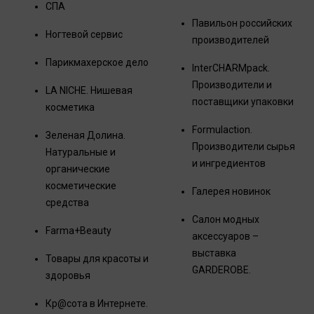
СПА
Павильон российских
Ногтевой сервис
производителей
Парикмахерское дело
InterCHARMpack.
Производители и
LA NICHE. Нишевая
поставщики упаковки
косметика
Formulaction.
Зеленая Долина.
Производители сырья
Натуральные и
и ингредиентов
органические
косметические
Галерея новинок
средства
Салон модных
Farma+Beauty
аксессуаров –
выставка
Товары для красоты и
GARDEROBE.
здоровья
Кр@сота в Интернете.