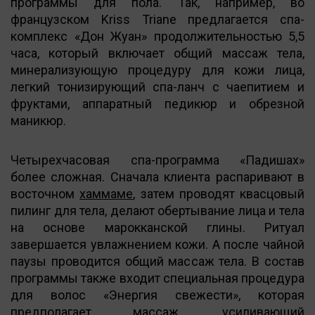
программы для пола. Так, например, во
французском Kriss Triane предлагается спа-
комплекс «Дон Жуан» продолжительностью 5,5
часа, который включает общий массаж тела,
минерализующую процедуру для кожи лица,
легкий тонизирующий спа-ланч с чаепитием и
фруктами, аппаратный педикюр и обрезной
маникюр.
Четырехчасовая спа-программа «Падишах»
более сложная. Сначала клиента распаривают в
восточном
хаммаме
, затем проводят квасцовый
пилинг для тела, делают обертывание лица и тела
на основе марокканской глины. Ритуал
завершается увлажнением кожи. А после чайной
паузы проводится общий массаж тела. В состав
программы также входит специальная процедура
для волос «Энергия свежести», которая
предполагает массаж, усиливающий