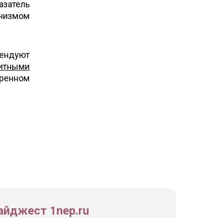
азатель
анизмом
мендуют
итными
ренном
йджест 1nep.ru