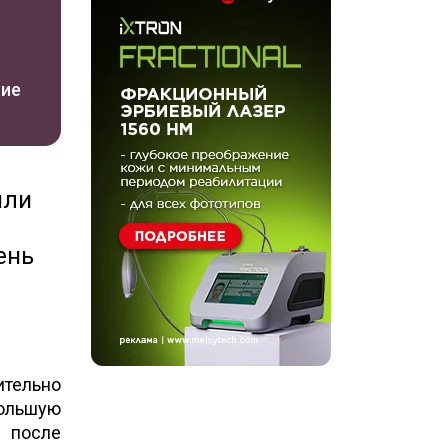
ние
или
ень
ительно
большую
в после