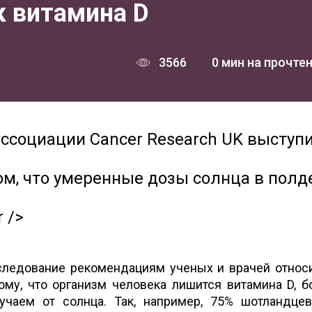
к витамина D
3566
0 мин на прочте
ссоциации Cancer Research UK выступ
м, что умеренные дозы солнца в полд
 />
 следование рекомендациям ученых и врачей относ
ому, что организм человека лишится витамина D, 
учаем от солнца. Так, например, 75% шотландце