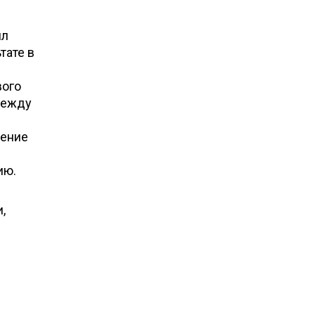
ил
тате в
вого
между
шение
ию.
,