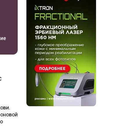
ние
с
ови.
роновой
но