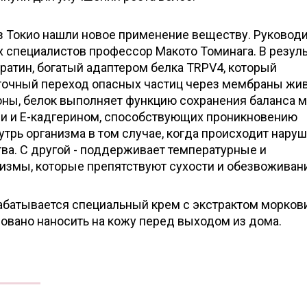
з Токио нашли новое применение веществу. Руковод
 специалистов профессор Макото Томинага. В резуль
ратин, богатый адаптером белка TRPV4, который
точный переход опасных частиц через мембраны жи
роны, белок выполняет функцию сохранения баланса 
и и Е-кадгерином, способствующих проникновению
трь организма в том случае, когда происходит нару
ва. С другой - поддерживает температурные и
змы, которые препятствуют сухости и обезвоживан
абатывается специальный крем с экстрактом моркови
овано наносить на кожу перед выходом из дома.