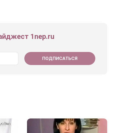
йджест 1nep.ru