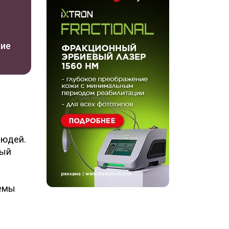
ние
людей.
ный
лемы