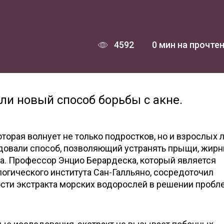
4592
0 мин на прочте
и новый способ борьбы с акне.
оторая волнует не только подростков, но и взрослых 
довали способ, позволяющий устранять прыщи, жир
на. Профессор Энцио Берардеска, который является
огического института Сан-Галльяно, сосредоточил
сти экстракта морских водорослей в решении проб