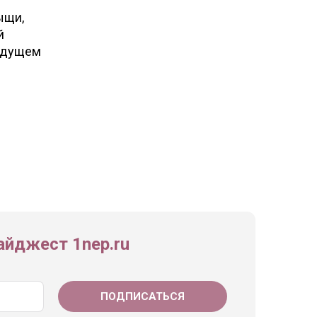
ыщи,
й
будущем
йджест 1nep.ru