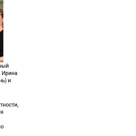
ьный
а Ирина
ь) и
тности,
ея
но