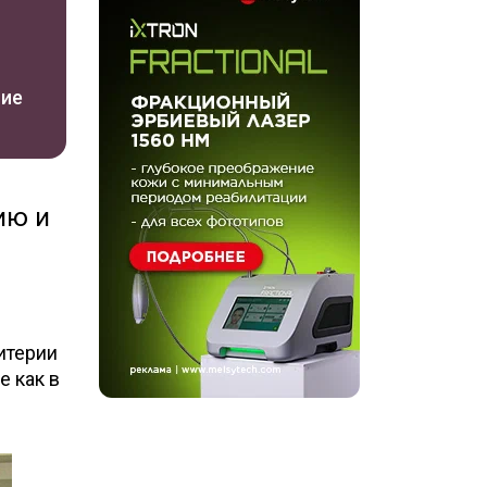
ние
ию и
итерии
 как в