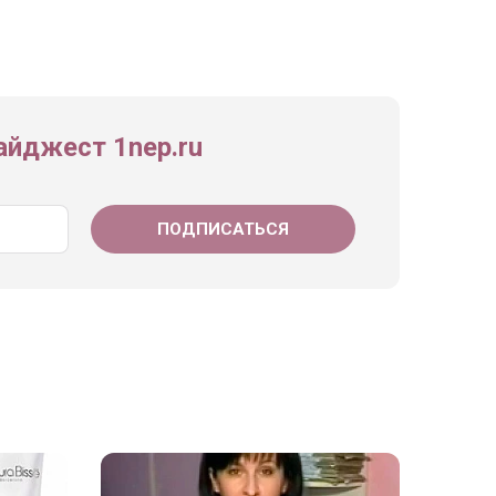
йджест 1nep.ru