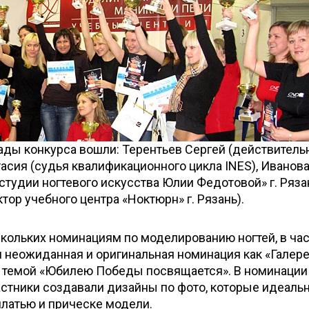
ады конкурса вошли: Терентьев Сергей (действител
тасия (судья квалификационного цикла INES), Иванов
тудии ногтевого искусства Юлии Федотовой» г. Рязан
тор учебного центра «Ноктюрн» г. Рязань).
кольких номинациям по моделированию ногтей, в час
я неожиданная и оригинальная номинация как «Галер
й темой «Юбилею Победы посвящается». В номинации
стники создавали дизайны по фото, которые идеаль
платью и прическе модели.