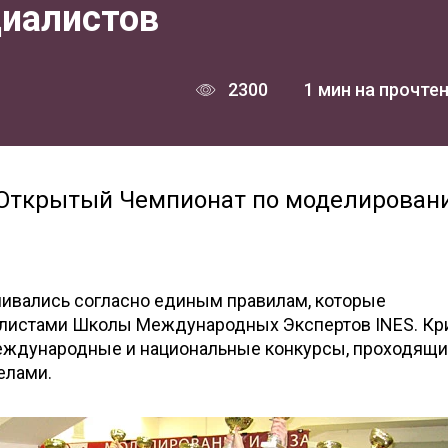
циалистов
2300
1 мин на прочте
й Открытый Чемпионат по моделирован
ивались согласно единым правилам, которые
алистами Школы Международных Экспертов INES. Кр
еждународные и национальные конкурсы, проходящие
делами.