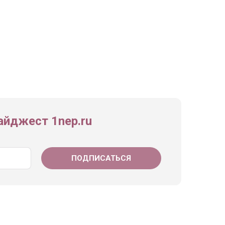
йджест 1nep.ru