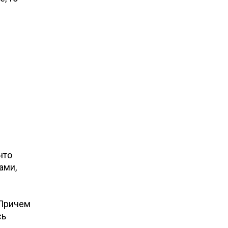
что
ами,
 Причем
сь