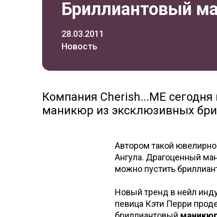
Бриллиантовый ма
28.03.2011
Новость
Компания Cherish...ME сегодня
маникюр из эксклюзивных брил
Автором такой ювелирной
Ангула. Драгоценный ма
можно пустить бриллиант
Новый тренд в нейл инд
певица Кэти Перри прод
бриллиантовый
маникю