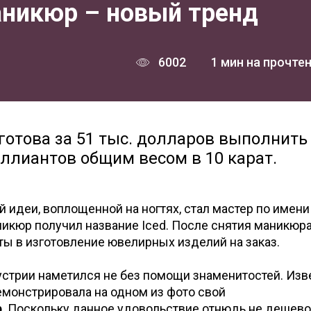
никюр – новый тренд
6002
1 мин на прочте
 готова за 51 тыс. долларов выполнить
лиантов общим весом в 10 карат.
 идеи, воплощенной на ногтях, стал мастер по имен
никюр получил название Iced. После снятия маникюр
ы в изготовление ювелирных изделий на заказ.
устрии наметился не без помощи знаменитостей. Изв
емонстрировала на одном из фото свой
р
. Поскольку данное удовольствие отнюдь не дешевое