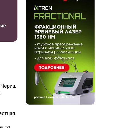
ние
и Чериш
а
естная
, то