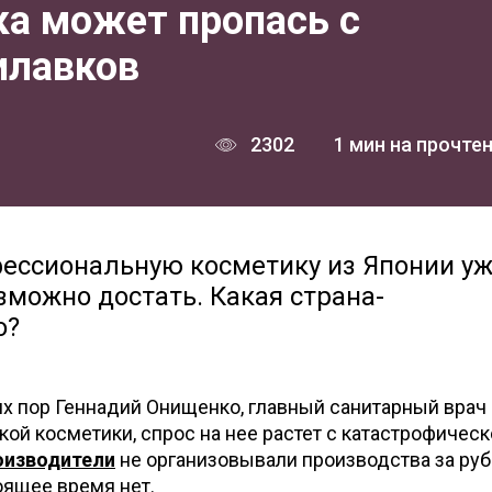
ка может пропась с
илавков
2302
1 мин на прочте
фессиональную косметику из Японии у
зможно достать. Какая страна-
о?
сих пор Геннадий Онищенко, главный санитарный врач 
кой косметики, спрос на нее растет с катастрофичес
оизводители
не организовывали производства за ру
оящее время нет.