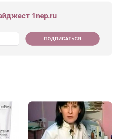
йджест 1nep.ru