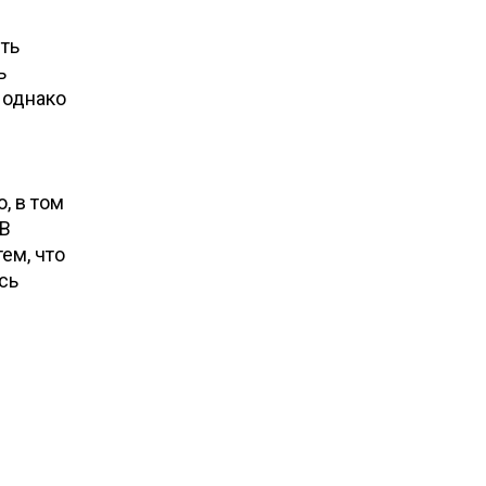
ть
ь
 однако
, в том
 В
ем, что
сь