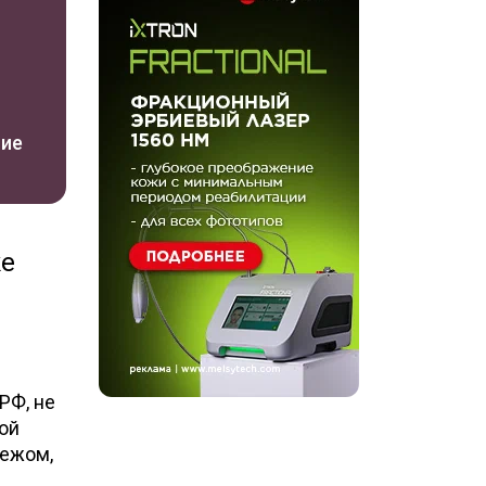
ние
же
РФ, не
кой
бежом,