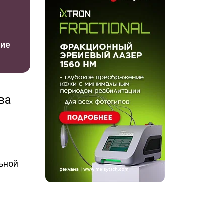
ние
ва
ьной
и