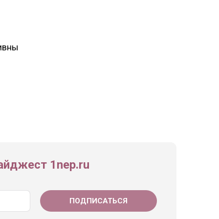
тивны
йджест 1nep.ru