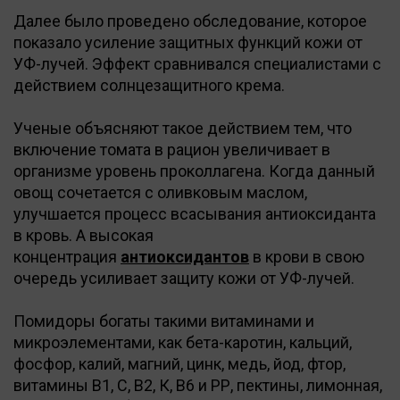
Далее было проведено обследование, которое
показало усиление защитных функций кожи от
УФ-лучей. Эффект сравнивался специалистами с
действием солнцезащитного крема.
Ученые объясняют такое действием тем, что
включение томата в рацион увеличивает в
организме уровень проколлагена. Когда данный
овощ сочетается с оливковым маслом,
улучшается процесс всасывания антиоксиданта
в кровь. А высокая
концентрация
антиоксидантов
в крови в свою
очередь усиливает защиту кожи от УФ-лучей.
Помидоры богаты такими витаминами и
микроэлементами, как бета-каротин, кальций,
фосфор, калий, магний, цинк, медь, йод, фтор,
витамины В1, С, В2, К, В6 и РР, пектины, лимонная,