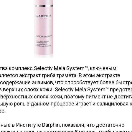
тва комплекс Selectiv Mela System™, ключевым
ляется экстракт гриба трамета. В этом экстракте
содержание энзимов, что способствует более быстр
верхних слоях кожи. Selectiv Mela System™ предот
верхностных слоях кожи, поэтому пигмент не достиг
ьшую роль в данном процессе играет и салициловая к
ве.
ые в Институте Darphin, показали, что достаточно
важды в день на протяжении 8 недель, чтобы разме