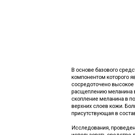
В основе базового средс
компонентом которого яв
сосредоточено высокое 
расщеплению меланина в 
скопление меланина в по
верхних слоев кожи. Бол
присутствующая в соста
Исследования, проведенн
использовать средство д