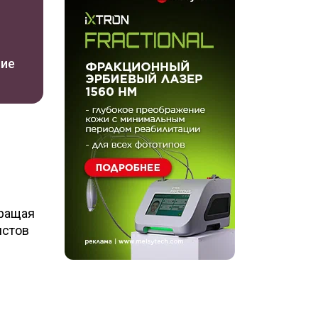
ние
вращая
истов