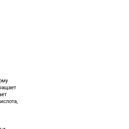
ому
вращает
ает
ислота,
р и