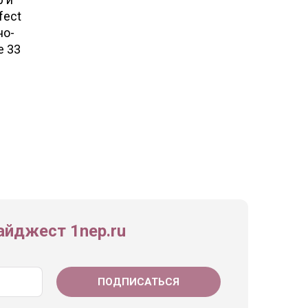
fect
но-
е 33
йджест 1nep.ru