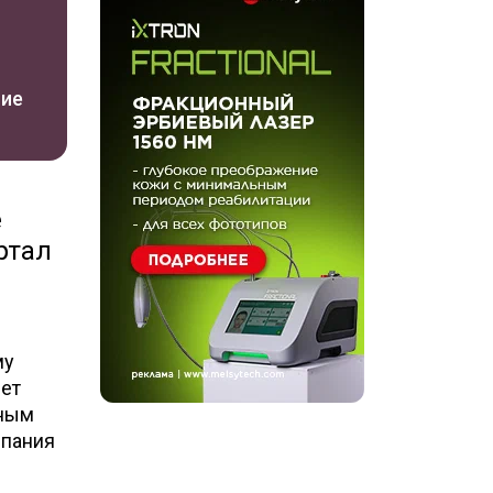
ние
е
ртал
му
дет
чным
мпания