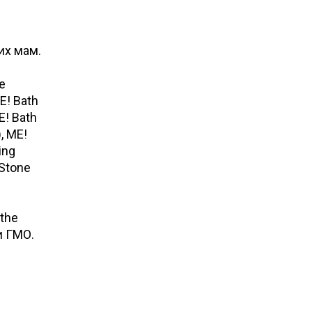
их мам.
e
E! Bath
E! Bath
, ME!
ing
 Stone
the
и ГМО.