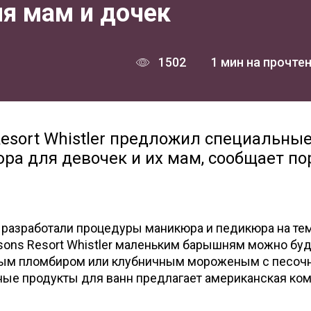
я мам и дочек
1502
1 мин на прочте
Resort Whistler предложил специальны
а для девочек и их мам, сообщает по
 разработали процедуры маникюра и педикюра на те
sons Resort Whistler маленьким барышням можно бу
вым пломбиром или клубничным мороженым с песо
сные продукты для ванн предлагает американская ко