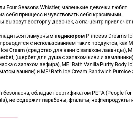
ли Four Seasons Whistler, маленькие девочки любят
из себя принцесс и чувствовать себя красивыми.
вызовут восторг у девочек, а спа-центр привлечет 
асладиться гламурным
педикюром
Princess Dreams Ic
 проводится с использованием таких продуктов, как M
th Ice Cream (средство для ванн с запахом лаванды), M
herbet, (щербет для душа с запахом киви и земляники)
ска с запахом зефира), ME! Bath Vanilla Purity Body Ic
матом ванили) и ME! Bath Ice Cream Sandwich Pumice
 безопасна, обладает сертификатом PETA (People for 
mals), не содержит парабены, фталаты, нефтепродукты 