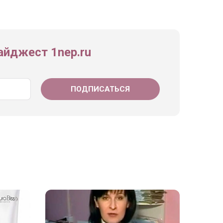
йджест 1nep.ru