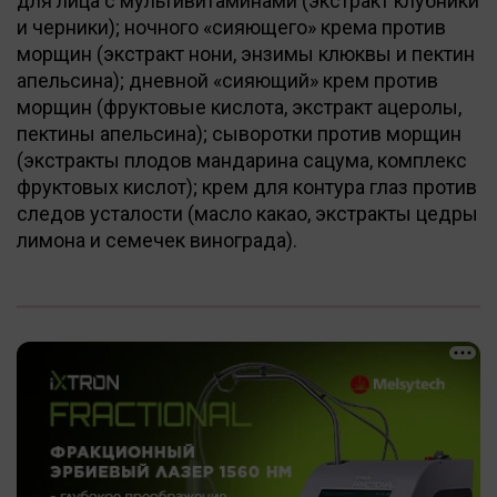
для лица с мультивитаминами (экстракт клубники
и черники); ночного «сияющего» крема против
морщин (экстракт нони, энзимы клюквы и пектин
апельсина); дневной «сияющий» крем против
морщин (фруктовые кислота, экстракт ацеролы,
пектины апельсина); сыворотки против морщин
(экстракты плодов мандарина сацума, комплекс
фруктовых кислот); крем для контура глаз против
следов усталости (масло какао, экстракты цедры
лимона и семечек винограда).