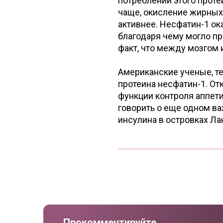
потреблении этого проте
чаще, окисление жирных
активнее. Несфатин-1 ок
благодаря чему могло п
факт, что между мозгом
Американские ученые, те
протеина несфатин-1. От
функции контроля аппети
говорить о еще одном в
инсулина в островках Ла
Прокомментируйте