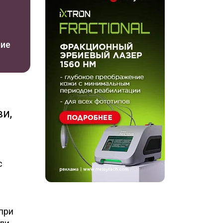
ние
и,
с
при