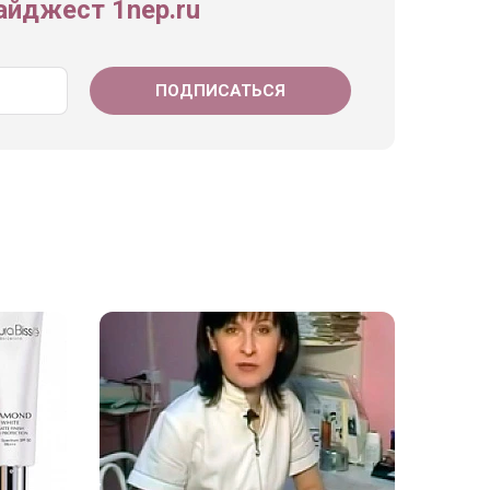
йджест 1nep.ru