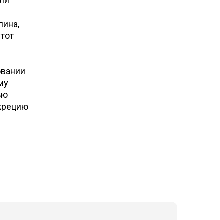
ели
лина,
 тот
овании
му
ью
екрецию