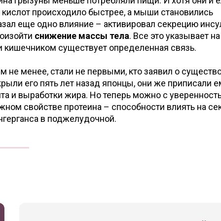
ина грызуны меньше потребляли пищи. И хотя они и 
 кислот происходило быстрее, а мыши становились
азал еще одно влияние – активировал секрецию инсу
роизойти
снижение массы тела
. Все это указывает на
 и кишечником существует определенная связь.
м не менее, стали не первыми, кто заявил о существ
крыли его пять лет назад японцы, они же приписали е
та и выработки жира. Но теперь можно с уверенност
ажном свойстве протеина – способности влиять на с
нгерганса в поджелудочной.