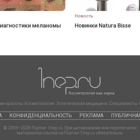
Новость
диагностики меланомы
Новинки Natura Bisse
ии красоты. Косметология. Эстетическая медицина. Специалисты. 
А
КОНФИДЕНЦИАЛЬНОСТЬ
РЕКЛАМА
ПУБЛИЧНАЯ
© 2009–2026 Портал 1nep.ru. При цитировании или перепечатке
материалов ссылка на Портал 1nep.ru обязательна.