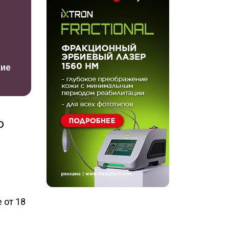
ние
ю
 от 18