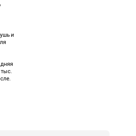
у
ушь и
для
едняя
 тыс.
сле.