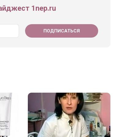
йджест 1nep.ru