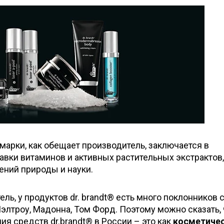
арки, как обещает производитель, заключается в
вки витаминов и активных растительных экстрактов,
ний природы и науки.
ль, у продуктов dr. brandt® есть много поклонников 
Пэлтроу, Мадонна, Том Форд. Поэтому можно сказать, 
я средств dr.brandt® в России – это как
косметиче