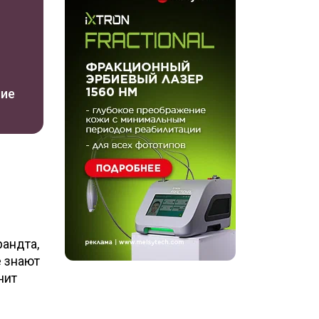
ние
рандта,
е знают
нит