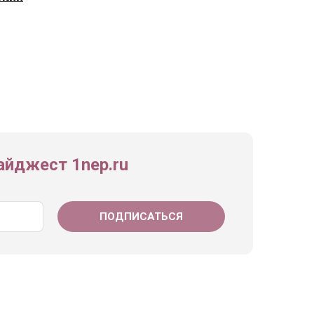
йджест 1nep.ru