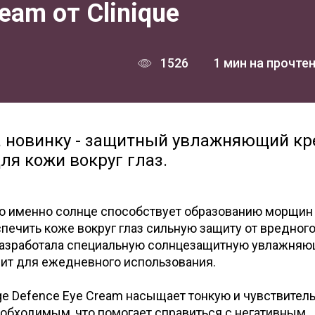
eam от Clinique
1526
1 мин на прочте
а новинку - защитный увлажняющий к
ля кожи вокруг глаз.
что именно солнце способствует образованию морщин
печить коже вокруг глаз сильную защиту от вредног
e разработала специальную солнцезащитную увлажня
дит для ежедневного использования.
ge Defence Eye Cream насыщает тонкую и чувствител
еобходимым, что помогает справиться с негативным