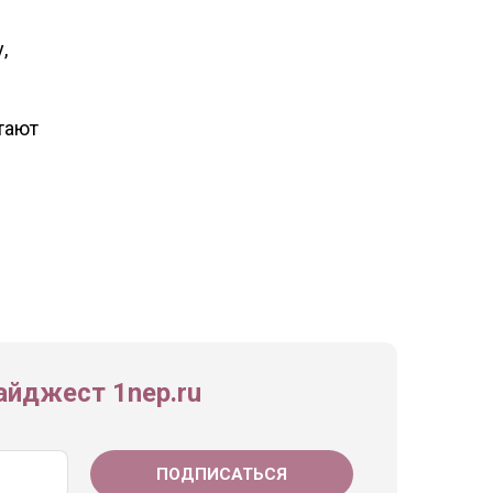
,
тают
йджест 1nep.ru