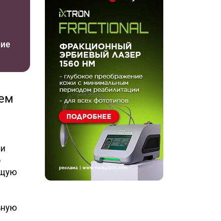
ние
рем
 и
о
ющую
ьную