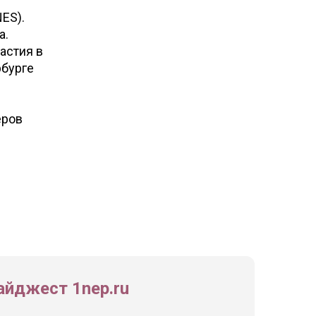
ES).
а.
астия в
рбурге
еров
йджест 1nep.ru