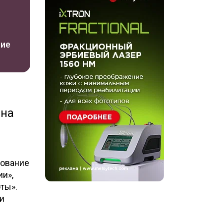
ние
 на
рование
ии»,
ты».
и