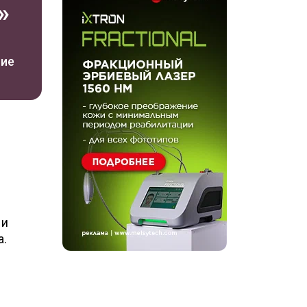
»
ние
 и
а.