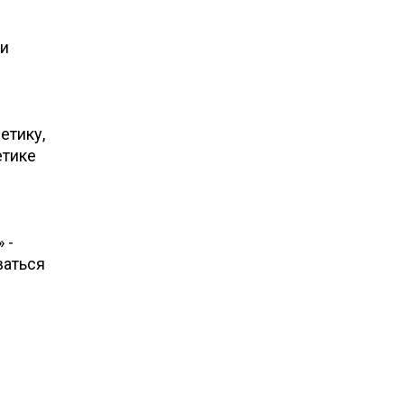
ми
–
етику,
етике
 -
ваться