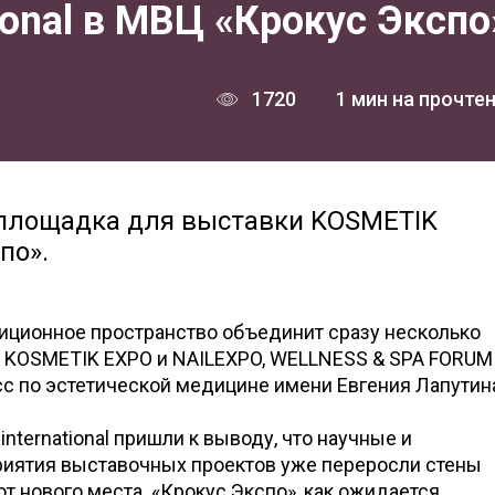
ional в МВЦ «Крокус Экспо
1720
1 мин на прочте
 площадка для выставки KOSMETIK
по».
зиционное пространство объединит сразу несколько
 KOSMETIK EXPO и NAILEXPO, WELLNESS & SPA FORUM
 по эстетической медицине имени Евгения Лапутин
nternational пришли к выводу, что научные и
иятия выставочных проектов уже переросли стены
т нового места. «Крокус Экспо», как ожидается,