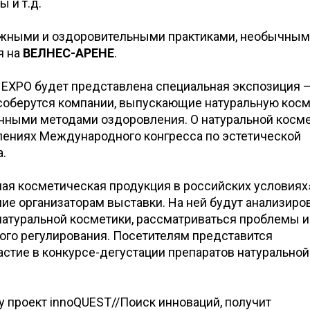
 и т.д.
сажными и оздоровительными практиками, необычны
я на
ВЕЛНЕС-АРЕНЕ
.
K EXPO будет представлена специальная экспозиция 
 соберутся компании, выпускающие натуральную косм
ными методами оздоровления. О натуральной косм
плениях Международного конгресса по эстетической
а.
ая косметическая продукция в российских условиях»
ие организаторам выставки. На ней будут анализиро
натуральной косметики, рассматриваться проблемы и
ого регулирования. Посетителям представится
стие в конкурсе-дегустации препаратов натуральной
у проект innoQUEST//Поиск инноваций, получит