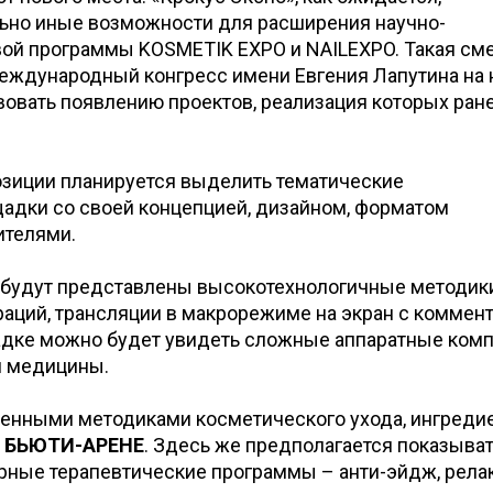
ьно иные возможности для расширения научно-
вой программы KOSMETIK EXPO и NAILEXPO. Такая см
еждународный конгресс имени Евгения Лапутина на
вовать появлению проектов, реализация которых ран
озиции планируется выделить тематические
дки со своей концепцией, дизайном, форматом
ителями.
будут представлены высокотехнологичные методик
ций, трансляции в макрорежиме на экран с коммен
адке можно будет увидеть сложные аппаратные ком
й медицины.
енными методиками косметического ухода, ингреди
а
БЬЮТИ-АРЕНЕ
. Здесь же предполагается показыва
ные терапевтические программы – анти-эйдж, рела