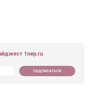
йджест 1nep.ru