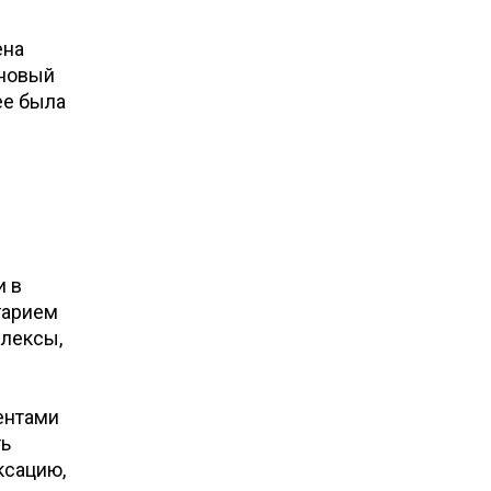
ена
 новый
ее была
и в
тарием
плексы,
ентами
ть
ксацию,