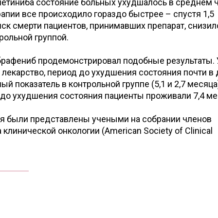
метиниба состояние больных ухудшалось в среднем 
рапии все происходило гораздо быстрее – спустя 1,5
иск смерти пациентов, принимавших препарат, снизил
рольной группой.
брафениб продемонстрировал подобные результаты. 
 лекарство, период до ухудшения состояния почти в 
й показатель в контрольной группе (5,1 и 2,7 месяца
 до ухудшения состояния пациенты проживали 7,4 ме
я были представлены учеными на собрании членов
линической онкологии (American Society of Clinical