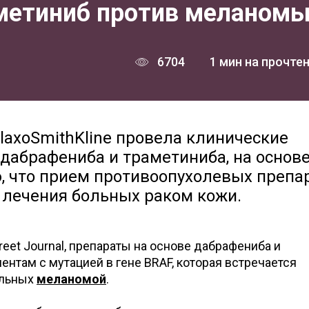
метиниб против меланом
6704
1 мин на прочте
axoSmithKline провела клинические
 дабрафениба и траметиниба, на основ
, что прием противоопухолевых препа
 лечения больных раком кожи.
reet Journal, препараты на основе дабрафениба и
ентам с мутацией в гене BRAF, которая встречается
ольных
меланомой
.