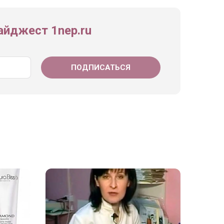
йджест 1nep.ru