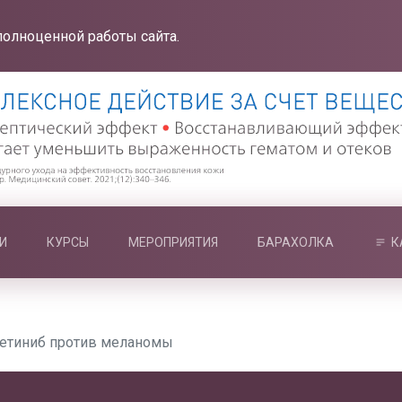
полноценной работы сайта.
И
КУРСЫ
МЕРОПРИЯТИЯ
БАРАХОЛКА
К
метиниб против меланомы