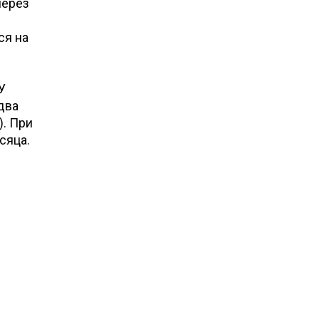
через
ся на
У
два
). При
сяца.