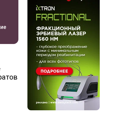
ы
ние
е
ратов