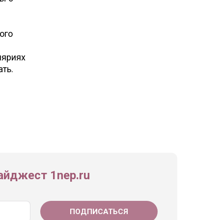
ого
ляриях
ть.
йджест 1nep.ru