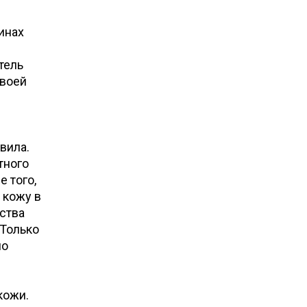
инах
тель
своей
вила.
тного
е того,
 кожу в
ства
 Только
но
кожи.