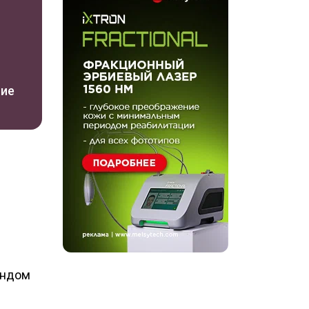
ние
ондом