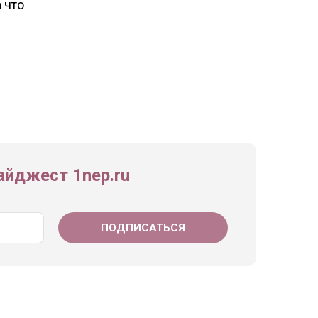
 что
йджест 1nep.ru