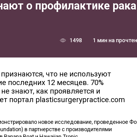
нают о профилактике рака
1498
1 мин на прочте
признаются, что не используют
е последних 12 месяцев. 70%
не знают, как проявляется и
т портал plasticsurgerypractice.com
монстрировало новое исследование, проведенное Ф
oundation) в партнерстве с производителями
Banana Boat и Hawaiian Tropic.