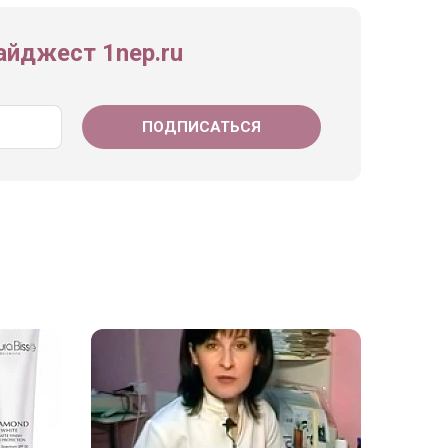
йджест 1nep.ru