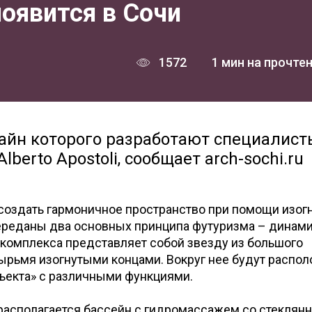
оявится в Сочи
1572
1 мин на прочте
зайн которого разработают специалист
berto Apostoli, сообщает arch-sochi.ru
создать гармоничное пространство при помощи изог
переданы два основных принципа футуризма – динам
 комплекса представляет собой звезду из большого
тырьмя изогнутыми концами. Вокруг нее будут распо
ъекта» с различными функциями.
 располагается бассейн с гидромассажем со стеклян