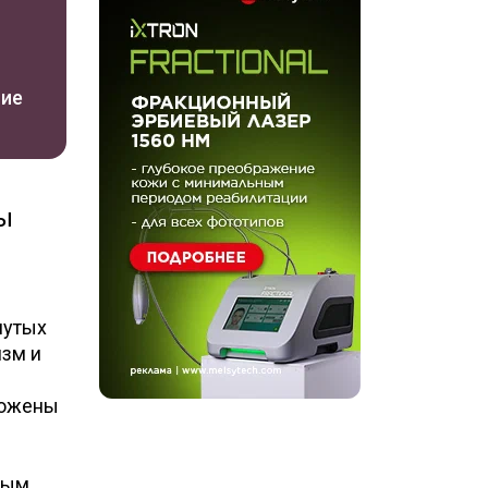
ние
ы
нутых
изм и
ложены
ным