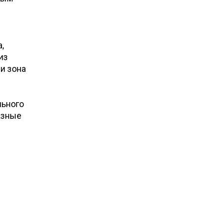
,
из
и зона
льного
азные