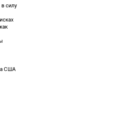
 в силу
м
исках
как
сы
та США