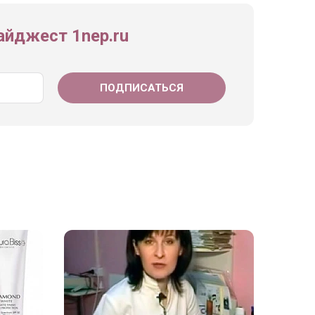
йджест 1nep.ru