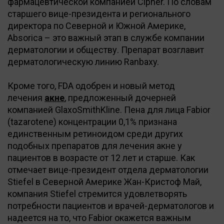
фармацевтической компанией Cipher. По словам
старшего вице-президента и регионального
директора по Северной и Южной Америке,
Absorica – это важный этап в службе компании
дерматологии и обществу. Препарат возглавит
дерматологическую линию Ranbaxy.
Кроме того, FDA одобрен и новый метод
лечения
акне
, предложенный дочерней
компанией GlaxoSmithKline. Пена для лица Fabior
(tazarotene) концентрации 0,1% признана
единственным ретиноидом среди других
подобных препаратов для лечения акне у
пациентов в возрасте от 12 лет и старше. Как
отмечает вице-президент отдела дерматологии
Stiefel в Северной Америке Жан-Кристоф Май,
компания Stiefel стремится удовлетворять
потребности пациентов и врачей-дерматологов и
надеется на то, что Fabior окажется важным