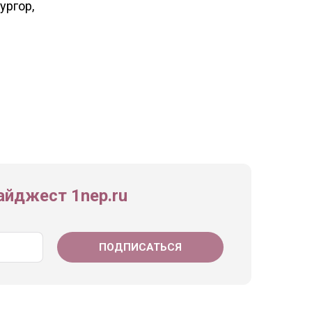
ургор,
йджест 1nep.ru