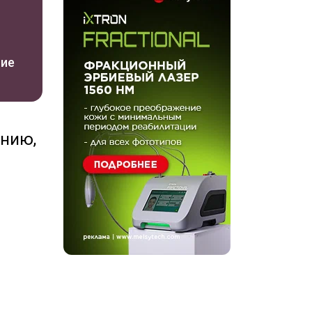
ние
инию,